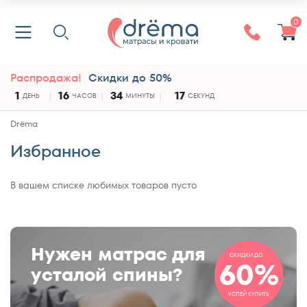
0
Распродажа!
Скидки до 50%
1
16
34
17
ДЕНЬ
ЧАСОВ
МИНУТЫ
СЕКУНД
Drёma
Избранное
В вашем списке любимых товаров пусто
Нужен матрас для
СКИДКИ ДО
60%
усталой спины?
УСПЕЙ КУПИТЬ