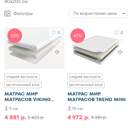
80x200 см
Фильтры
По возрастанию цены
По возрастанию цены
0
0
10%
47%
По убыванию цены
По популярности
По рейтингу
СРЕДНЯЯ ЖЕСТКОСТЬ
СРЕДНЯЯ ЖЕСТКОСТЬ
БЕСПРУЖИННЫЙ БЛОК
БЕСПРУЖИННЫЙ БЛОК
МАТРАС МИР
МАТРАС МИР
МАТРАСОВ VIKING
МАТРАСОВ TREND MINI
AGVID
9 см
10 см
4 881 р.
4 972 р.
5 423 р.
9 381 р.