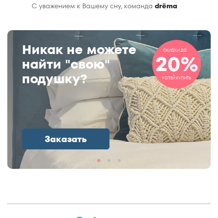
С уважением к Вашему сну, команда
drёma
Никак не можете
СКИДКИ ДО
20%
найти "свою"
подушку?
УСПЕЙ КУПИТЬ
Заказать