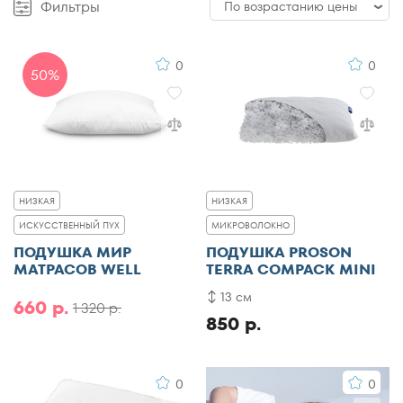
Фильтры
По возрастанию цены
По возрастанию цены
0
0
50%
По убыванию цены
По популярности
По рейтингу
НИЗКАЯ
НИЗКАЯ
ИСКУССТВЕННЫЙ ПУХ
МИКРОВОЛОКНО
ПОДУШКА МИР
ПОДУШКА PROSON
МАТРАСОВ WELL
TERRA COMPACK MINI
13 см
660 р.
1 320 р.
850 р.
0
0