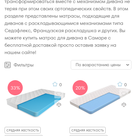
трансформироваться вместе с механизмом дивана не
теряя при этом своих ортопедических свойств. В этом
разделе представлены матрасы, подходящие для
диванов с раскладывающимися механизмами типа
Седафлекс, Французская раскладушка и других. Вы
можете купить матрас для дивана в Самаре с
бесплатной доставкой просто оставив заявку на
нашем сайте!
Фильтры
По возрастанию цены
По возрастанию цены
0
0
33%
20%
По убыванию цены
По популярности
По рейтингу
СРЕДНЯЯ ЖЕСТКОСТЬ
СРЕДНЯЯ ЖЕСТКОСТЬ