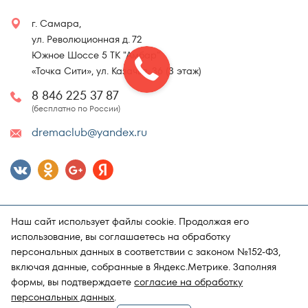
г. Самара,
ул. Революционная д. 72
Южное Шоссе 5 ТК "Амбар"
«Точка Сити», ул. Казачья, 36 (3 этаж)
8 846 225 37 87
(бесплатно по России)
dremaclub@yandex.ru
Наш сайт использует файлы cookie. Продолжая его
использование, вы соглашаетесь на обработку
персональных данных в соответствии с законом №152-ФЗ,
включая данные, собранные в Яндекс.Метрике. Заполняя
Карта сайта
Политика конфиденциальности
формы, вы подтверждаете
согласие на обработку
Поддержка и продвижение сайта
Магазин матрасов "DRёMA"
персональных данных
.