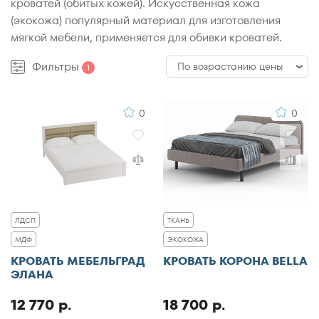
кроватей (обитых кожей). Искусственная кожа
(экокожа) популярный материал для изготовления
мягкой мебели, применяется для обивки кроватей.
Фильтры
По возрастанию цены
1
По возрастанию цены
0
0
По убыванию цены
По популярности
По рейтингу
ЛДСП
ТКАНЬ
МДФ
ЭКОКОЖА
КРОВАТЬ МЕБЕЛЬГРАД
КРОВАТЬ КОРОНА BELLA
ЭЛАНА
12 770 р.
18 700 р.